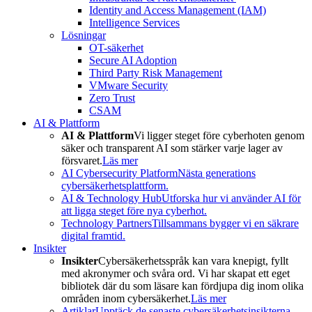
Identity and Access Management (IAM)
Intelligence Services
Lösningar
OT-säkerhet
Secure AI Adoption
Third Party Risk Management
VMware Security
Zero Trust
CSAM
AI & Plattform
AI & Plattform
Vi ligger steget före cyberhoten genom
säker och transparent AI som stärker varje lager av
försvaret.
Läs mer
AI Cybersecurity Platform
Nästa generations
cybersäkerhetsplattform.
AI & Technology Hub
Utforska hur vi använder AI för
att ligga steget före nya cyberhot.
Technology Partners
Tillsammans bygger vi en säkrare
digital framtid.
Insikter
Insikter
Cybersäkerhetsspråk kan vara knepigt, fyllt
med akronymer och svåra ord. Vi har skapat ett eget
bibliotek där du som läsare kan fördjupa dig inom olika
områden inom cybersäkerhet.
Läs mer
Artiklar
Upptäck de senaste cybersäkerhetsinsikterna.