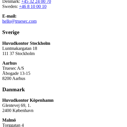
Denmark:
+45 32 24 00 70
Sweden:
+46 8 10 00 10
E-mail:
hello@truesec.com
Sverige
Huvudkontor Stockholm
Luntmakargatan 18
111 37 Stockholm
Aarhus
Truesec A/S
Åbogade 13-15
8200 Aarhus
Danmark
Huvudkontor Köpenhamn
Glentevej 69, 1.
2400 København
Malmö
Torggatan 4