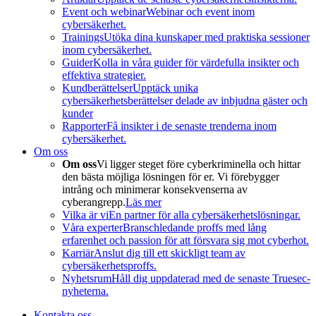
Event och webinar
Webinar och event inom
cybersäkerhet.
Trainings
Utöka dina kunskaper med praktiska sessioner
inom cybersäkerhet.
Guider
Kolla in våra guider för värdefulla insikter och
effektiva strategier.
Kundberättelser
Upptäck unika
cybersäkerhetsberättelser delade av inbjudna gäster och
kunder
Rapporter
Få insikter i de senaste trenderna inom
cybersäkerhet.
Om oss
Om oss
Vi ligger steget före cyberkriminella och hittar
den bästa möjliga lösningen för er. Vi förebygger
intrång och minimerar konsekvenserna av
cyberangrepp.
Läs mer
Vilka är vi
En partner för alla cybersäkerhetslösningar.
Våra experter
Branschledande proffs med lång
erfarenhet och passion för att försvara sig mot cyberhot.
Karriär
Anslut dig till ett skickligt team av
cybersäkerhetsproffs.
Nyhetsrum
Håll dig uppdaterad med de senaste Truesec-
nyheterna.
Kontakta oss